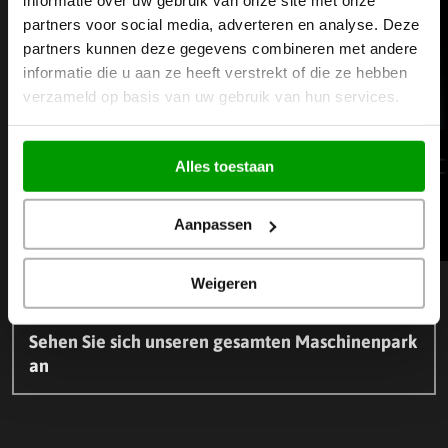
informatie over uw gebruik van onze site met onze
partners voor social media, adverteren en analyse. Deze
partners kunnen deze gegevens combineren met andere
informatie die u aan ze heeft verstrekt of die ze hebben
verzameld op basis van uw gebruik van hun services.
CNC-Fräsmaschinen
C
Alles toestaan
Aanpassen
Weiterlesen
Weigeren
W
Z
e
u
i
r
Sehen Sie sich unseren gesamten Maschinenpark
t
ü
e
c
an
r
k