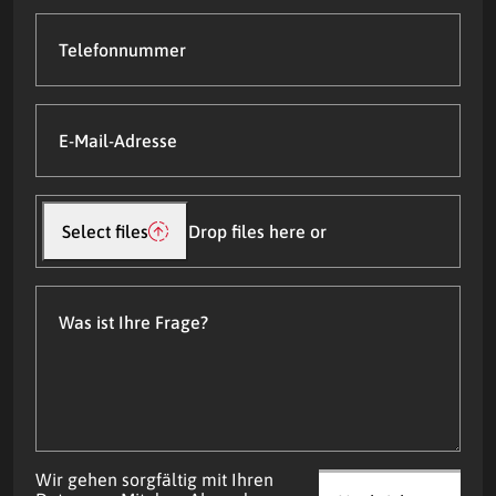
Telefonnummer
E-
Mail-
Adresse
(Required)
Datei(en)
hochladen
Select files
Drop files here or
Was
ist
Ihre
Frage?
Wir gehen sorgfältig mit Ihren