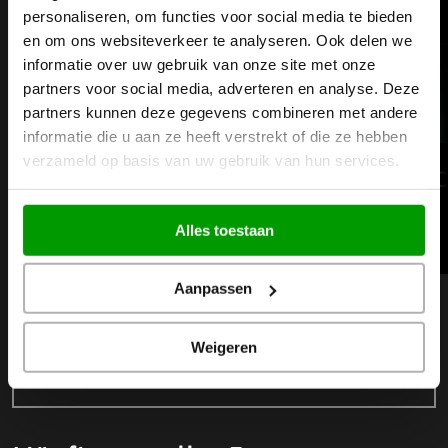
personaliseren, om functies voor social media te bieden
en om ons websiteverkeer te analyseren. Ook delen we
informatie over uw gebruik van onze site met onze
partners voor social media, adverteren en analyse. Deze
partners kunnen deze gegevens combineren met andere
informatie die u aan ze heeft verstrekt of die ze hebben
verzameld op basis van uw gebruik van hun services.
CNC-Fräsmaschinen
C
Alles toestaan
Weiterlesen
Aanpassen
Weiter
Zurück
Weigeren
Sehen Sie sich unseren gesamten Maschinenpark
an