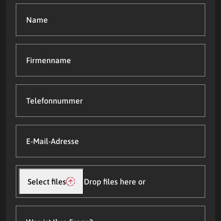
Name
(Required)
Firmenname
Telefonnummer
E-
Mail-
Adresse
(Required)
Datei(en)
hochladen
Select files
Drop files here or
Was
ist