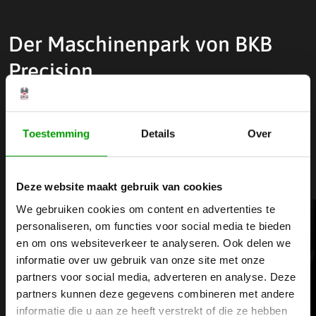
Der Maschinenpark von BKB
Precision
Bei BKB Precision verfügen wir über einen hochmodernen
Maschinenpark. Dank einer breiten Palette an CNC-
Toestemming
Details
Over
Maschinen sind wir in der Lage, für Sie hochwertige
Präzisionsprodukte herzustellen!
Deze website maakt gebruik van cookies
We gebruiken cookies om content en advertenties te
personaliseren, om functies voor social media te bieden
en om ons websiteverkeer te analyseren. Ook delen we
informatie over uw gebruik van onze site met onze
partners voor social media, adverteren en analyse. Deze
partners kunnen deze gegevens combineren met andere
informatie die u aan ze heeft verstrekt of die ze hebben