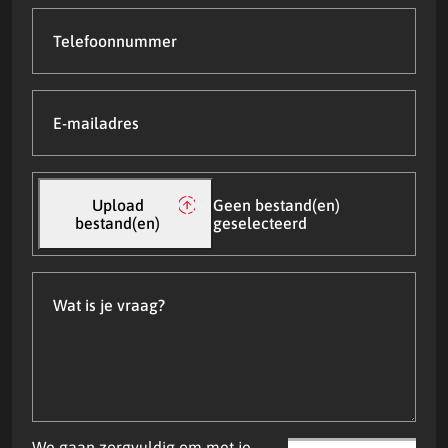
Telefoonnummer
E-
mailadres
(Vereist)
Upload
bestand(en)
Upload
Geen bestand(en)
bestand(en)
geselecteerd
Wat
is
je
vraag?
We gaan zorgvuldig om met je