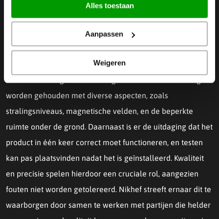
Alles toestaan
Het maken van de ITK Strip end
cap voor Cern
Aanpassen
Weigeren
Het leveren van een product zoals de ITK Strip end cap aan
CERN is beslist geen eenvoudige taak. Er moet rekening
worden gehouden met diverse aspecten, zoals
stralingsniveaus, magnetische velden, en de beperkte
ruimte onder de grond. Daarnaast is er de uitdaging dat het
product in één keer correct moet functioneren, en testen
kan pas plaatsvinden nadat het is geïnstalleerd. Kwaliteit
en precisie spelen hierdoor een cruciale rol, aangezien
fouten niet worden getolereerd. Nikhef streeft ernaar dit te
waarborgen door samen te werken met partijen die helder