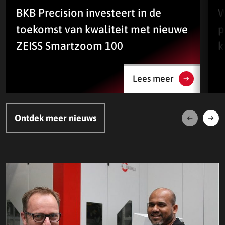
BKB Precision investeert in de
W
toekomst van kwaliteit met nieuwe
p
ZEISS Smartzoom 100
k
Lees meer
Ontdek meer nieuws
Volgende
Vori