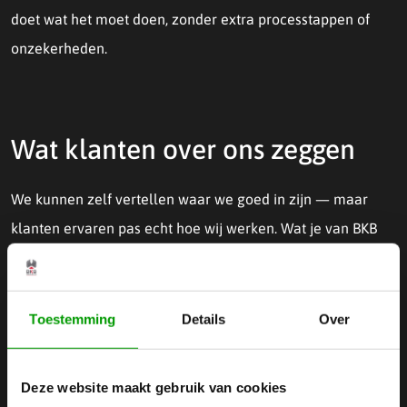
doet wat het moet doen, zonder extra processtappen of
onzekerheden.
Wat klanten over ons zeggen
We kunnen zelf vertellen waar we goed in zijn — maar
klanten ervaren pas echt hoe wij werken. Wat je van BKB
Precision mag verwachten: korte lijnen, meedenken op
niveau en onderdelen die in één keer goed zijn. Een echte
build-to-print+ partner. Ontdek wat klanten over ons
Toestemming
Details
Over
zeggen op onze referentiepagina.
Deze website maakt gebruik van cookies
Bekijk wat klanten vinden van BKB Precision