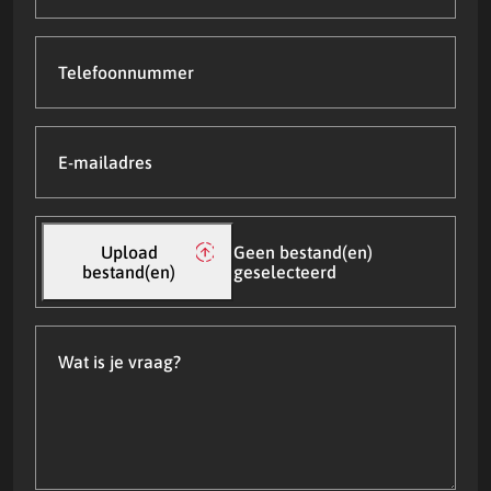
Telefoonnummer
E-
mailadres
(Vereist)
Upload
bestand(en)
Upload
Geen bestand(en)
bestand(en)
geselecteerd
Wat
is
je
vraag?