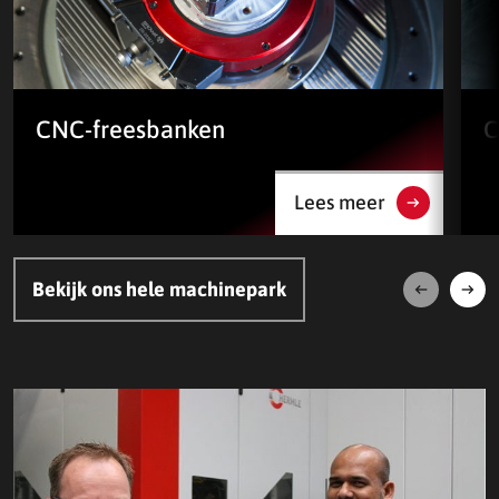
CNC-freesbanken
C
Lees meer
Bekijk ons hele machinepark
Volgende
Vori