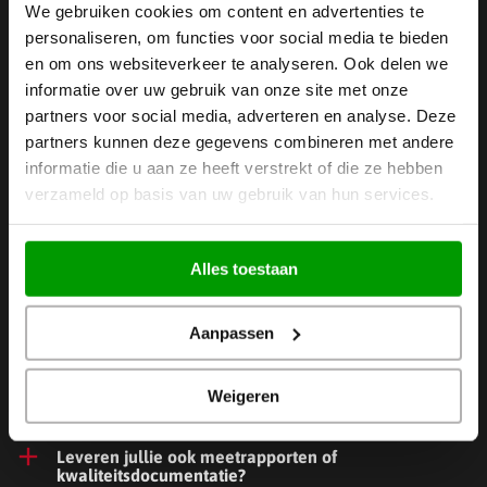
We gebruiken cookies om content en advertenties te
personaliseren, om functies voor social media te bieden
en om ons websiteverkeer te analyseren. Ook delen we
Meest gestelde vragen uit de
informatie over uw gebruik van onze site met onze
partners voor social media, adverteren en analyse. Deze
industrie
partners kunnen deze gegevens combineren met andere
informatie die u aan ze heeft verstrekt of die ze hebben
verzameld op basis van uw gebruik van hun services.
Welke kunststoffen zijn geschikt voor analytische
toepassingen?
Alles toestaan
Is een optisch strak oppervlak mogelijk voor
zichtwerk (high-end apparatuur)?
Aanpassen
Denken jullie mee over maakbaarheid en kosten in
productie?
Weigeren
Leveren jullie ook meetrapporten of
kwaliteitsdocumentatie?