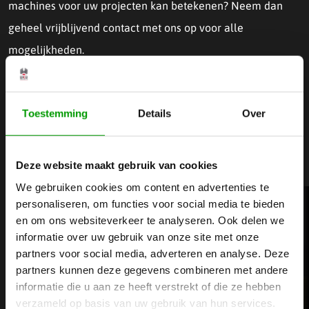
machines voor uw projecten kan betekenen? Neem dan
geheel vrijblijvend contact met ons op voor alle
mogelijkheden.
Neem contact op
Toestemming
Details
Over
Blijf op de hoogte
Deze website maakt gebruik van cookies
We gebruiken cookies om content en advertenties te
personaliseren, om functies voor social media te bieden
en om ons websiteverkeer te analyseren. Ook delen we
informatie over uw gebruik van onze site met onze
partners voor social media, adverteren en analyse. Deze
partners kunnen deze gegevens combineren met andere
informatie die u aan ze heeft verstrekt of die ze hebben
verzameld op basis van uw gebruik van hun services.