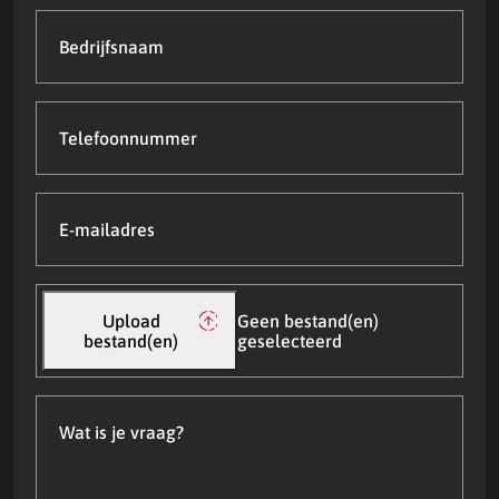
Bedrijfsnaam
Telefoonnummer
E-
mailadres
(Vereist)
Upload
bestand(en)
Upload
Geen bestand(en)
bestand(en)
geselecteerd
Wat
is
je
vraag?