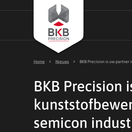
chevron_right
chevron_right
Home
Nieuws
BKB Precision is uw partner 
BKB Precision i
kunststofbewer
semicon indust