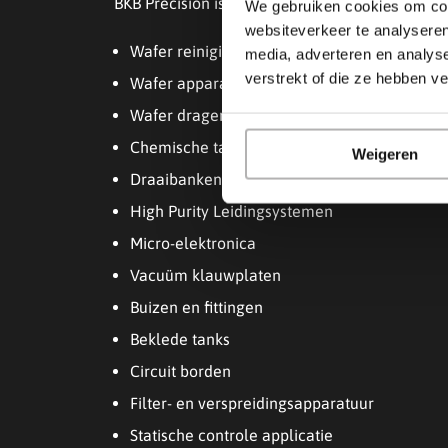
BKB Precision is ervaren in het machinaal ver
We gebruiken cookies om cont
websiteverkeer te analyseren
Wafer reinigingsapparatuur
media, adverteren en analys
verstrekt of die ze hebben v
Wafer apparatuur voor het etsen
Wafer dragers
Chemische tanks
Weigeren
Draaibanken
High Purity Leidingsystemen
Micro-elektronica
Vacuüm klauwplaten
Buizen en fittingen
Beklede tanks
Circuit borden
Filter- en verspreidingsapparatuur
Statische controle applicatie