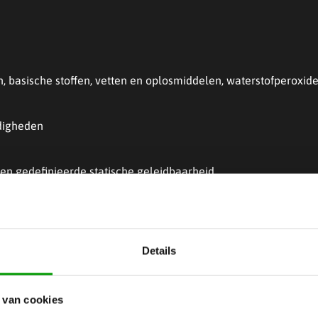
 basische stoffen, vetten en oplosmiddelen, waterstofperoxide
digheden
en gedefinieerde statische geleidbaarheid
en aan strenge en hoogwaardige ‘cleanroom’ productienormen.
Details
gen
 van cookies