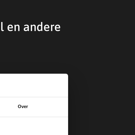
l en andere
Over