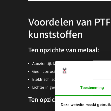
Voordelen van PTF
kunststoffen
Ten opzichte van metaal:
Aanzienlijk lagere wrijving, vaak zonder sm
Geen corrosie, ook niet bij de meest agress
Elektrisch isolerend, waar metaal juist gelei
Lichter in gewicht
Toestemming
Ten opzichte van andere kuns
Deze website maakt gebruik