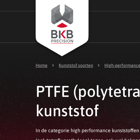
chevron_right
chevron_right
Home
Kunststof soorten
High-performance
PTFE (polytetr
kunststof
In de categorie high performance kunststoffe