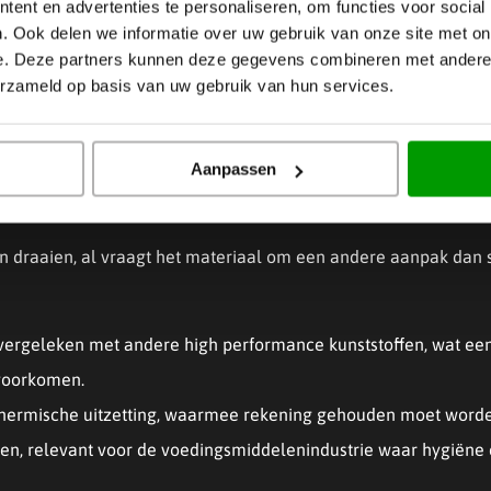
ent en advertenties te personaliseren, om functies voor social
unststoffen, hoger dan PEEK of PPS
. Ook delen we informatie over uw gebruik van onze site met on
 performance kunststoffen, wat het uniek maakt voor glij- en 
e. Deze partners kunnen deze gegevens combineren met andere i
kt voor voedingsmiddelencontact, waar PEEK dat ook kan maar
erzameld op basis van uw gebruik van hun services.
Aanpassen
ezen en te draaien?
n draaien, al vraagt het materiaal om een andere aanpak dan st
 vergeleken met andere high performance kunststoffen, wat ee
 voorkomen.
thermische uitzetting, waarmee rekening gehouden moet worden
gen, relevant voor de voedingsmiddelenindustrie waar hygiëne e