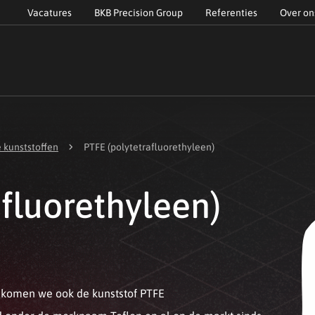
Vacatures
BKB Precision Group
Referenties
Over on
chevron_right
 kunststoffen
PTFE (polytetrafluorethyleen)
afluorethyleen)
n komen we ook de kunststof PTFE