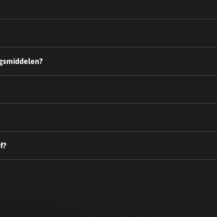
ngsmiddelen?
f?