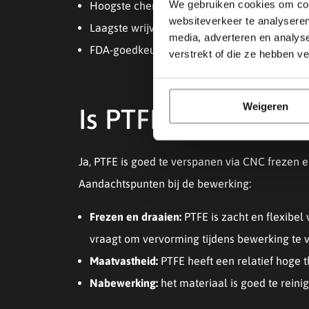
We gebruiken cookies om cont
Hoogste chemische bestendigheid van alle k
websiteverkeer te analyseren
Laagste wrijvingscoëfficiënt binnen de high
media, adverteren en analys
FDA-goedkeuring maakt het specifiek geschi
verstrekt of die ze hebben v
Weigeren
Is PTFE goed te fr
Ja, PTFE is goed te verspanen via CNC frezen e
Aandachtspunten bij de bewerking:
Frezen en draaien:
PTFE is zacht en flexibel
vraagt om vervorming tijdens bewerking te
Maatvastheid:
PTFE heeft een relatief hoge 
Nabewerking:
het materiaal is goed te reini