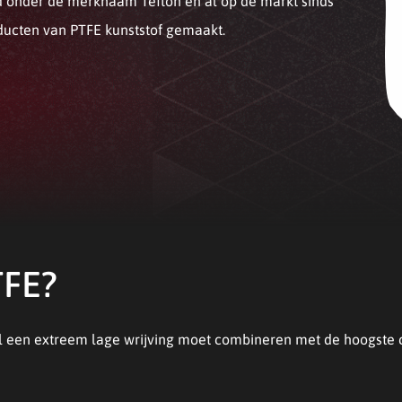
nd onder de merknaam Teflon en al op de markt sinds
ducten van PTFE kunststof gemaakt.
TFE?
l een extreem lage wrijving moet combineren met de hoogste c