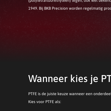
(polytetrafluorethyleen) tegen, ook wel beke
1949. Bij BKB Precision worden regelmatig pro
Wanneer kies je P
PTFE is de juiste keuze wanneer een onderdee
Kies voor PTFE als: