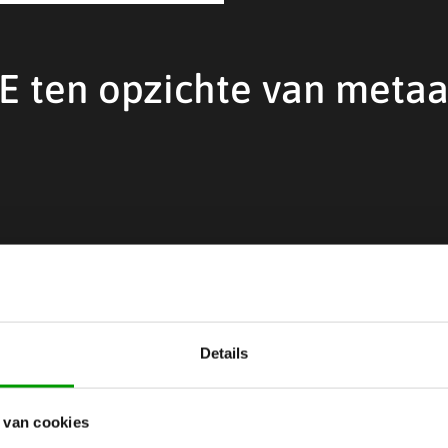
E ten opzichte van metaa
ering nodig
ieve chemicaliën
dt
Details
tstoffen:
 van cookies