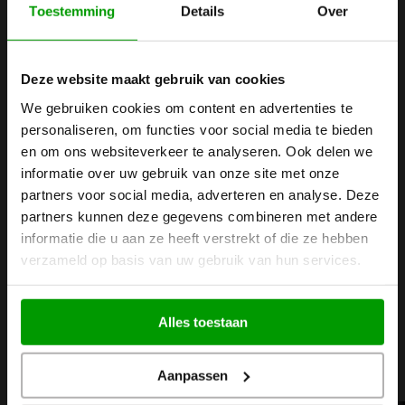
Toestemming
Details
Over
der MTC
Am 23. April 2026 ist BKB Precision auf der Manufacturing
Deze website maakt gebruik van cookies
Technology Conference 2026 zu finden, die im
We gebruiken cookies om content en advertenties te
personaliseren, om functies voor social media te bieden
Konferenzzentrum Koningshof in Veldhoven stattfindet. Der
en om ons websiteverkeer te analyseren. Ook delen we
Besuch der Ausstellung ist für Besucher mit vorheriger
informatie over uw gebruik van onze site met onze
Registrierung kostenlos. Sie können Ihre kostenlose
partners voor social media, adverteren en analyse. Deze
partners kunnen deze gegevens combineren met andere
Eintrittskarte über den unten stehenden Link registrieren.
informatie die u aan ze heeft verstrekt of die ze hebben
Wir freuen uns darauf, Sie dort zu treffen!
verzameld op basis van uw gebruik van hun services.
Registrieren Sie Ihr kostenloses Ticket!
Alles toestaan
Bleiben Sie auf dem Laufenden
Aanpassen