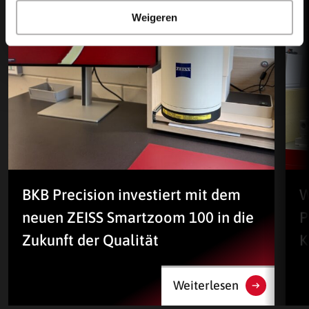
Weigeren
BKB Precision investiert mit dem
W
neuen ZEISS Smartzoom 100 in die
P
Zukunft der Qualität
K
Weiterlesen