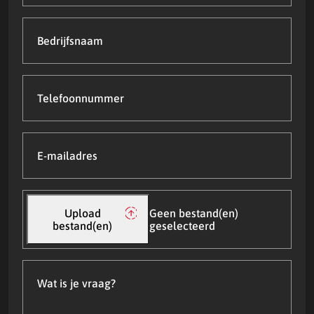
Bedrijfsnaam
Telefoonnummer
E-
mailadres
(Vereist)
Upload
bestand(en)
Upload
Geen bestand(en)
bestand(en)
geselecteerd
Wat
is
je
vraag?