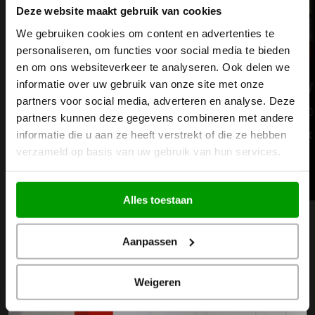
Deze website maakt gebruik van cookies
We gebruiken cookies om content en advertenties te
personaliseren, om functies voor social media te bieden
en om ons websiteverkeer te analyseren. Ook delen we
informatie over uw gebruik van onze site met onze
BKB Precision investeert in de
W
partners voor social media, adverteren en analyse. Deze
toekomst van kwaliteit met nieuwe
p
partners kunnen deze gegevens combineren met andere
ZEISS Smartzoom 100
k
informatie die u aan ze heeft verstrekt of die ze hebben
verzameld op basis van uw gebruik van hun services.
Lees meer
Alles toestaan
Ontdek meer nieuws
Volgende
Vori
Aanpassen
Weigeren