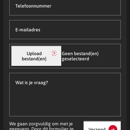
E-
mailadres
(Vereist)
Upload
bestand(en)
Upload
Geen bestand(en)
bestand(en)
geselecteerd
Wat
is
je
vraag?
We gaan zorgvuldig om met je
gegevens. Door dit formulier te
Verzend