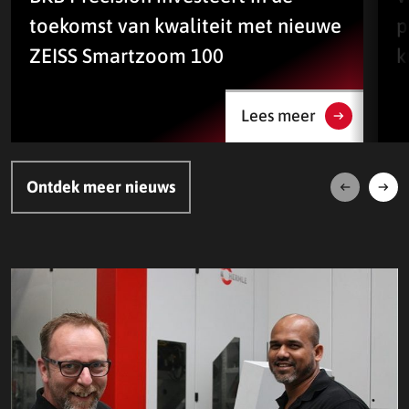
toekomst van kwaliteit met nieuwe
p
ZEISS Smartzoom 100
k
Lees meer
Ontdek meer nieuws
Volgende
Vori