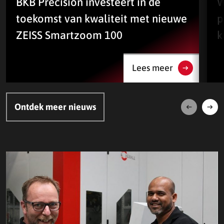
BKB Precision investeert in de
W
toekomst van kwaliteit met nieuwe
p
ZEISS Smartzoom 100
k
Lees meer
Ontdek meer nieuws
Volgende
Vori