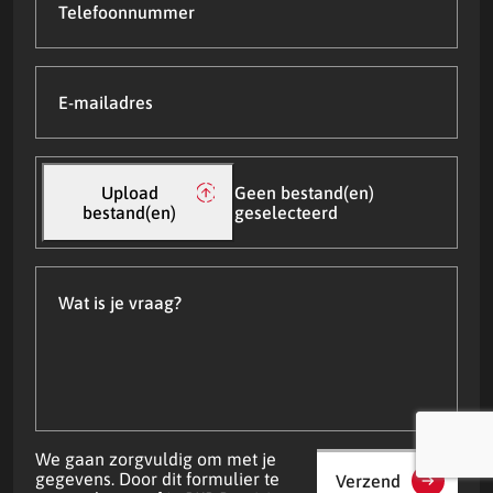
E-
mailadres
(Vereist)
Upload
bestand(en)
Upload
Geen bestand(en)
bestand(en)
geselecteerd
Wat
is
je
vraag?
We gaan zorgvuldig om met je
gegevens. Door dit formulier te
Verzend