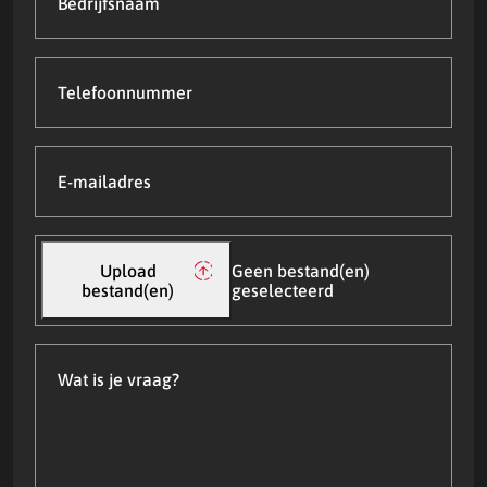
Telefoonnummer
E-
mailadres
(Vereist)
Upload
bestand(en)
Upload
Geen bestand(en)
bestand(en)
geselecteerd
Wat
is
je
vraag?