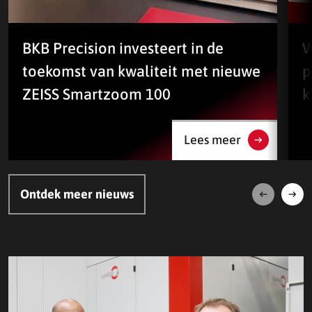
BKB Precision investeert in de
W
toekomst van kwaliteit met nieuwe
p
ZEISS Smartzoom 100
k
Lees meer
Ontdek meer nieuws
Volgende
Vori