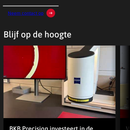
Neem contact op
Blijf op de hoogte
BKB Precision investeert in de
W