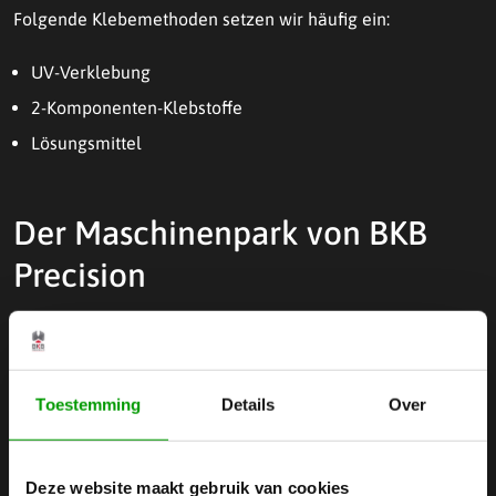
Folgende Klebemethoden setzen wir häufig ein:
UV-Verklebung
2-Komponenten-Klebstoffe
Lösungsmittel
Der Maschinenpark von BKB
Precision
Bei BKB Precision verfügen wir über einen hochmodernen
Toestemming
Details
Over
Maschinenpark. Dank einer breiten Palette an CNC-
Maschinen sind wir in der Lage, für Sie hochwertige
Deze website maakt gebruik van cookies
Präzisionsprodukte herzustellen!