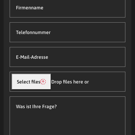
Firmenname
Telefonnummer
E-
Mail-
Adresse
(Required)
Datei(en)
hochladen
Select files
Drop files here or
Was
ist
Ihre
Frage?