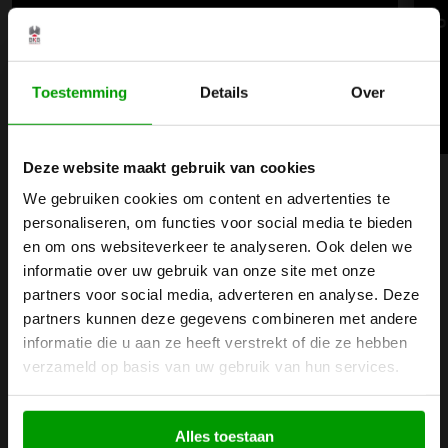
PA (Polyamid)
P
Toestemming
Details
Over
Weiterlesen
Deze website maakt gebruik van cookies
We gebruiken cookies om content en advertenties te
Alle Kunststoffe anzeigen
Weiter
Zurü
personaliseren, om functies voor social media te bieden
en om ons websiteverkeer te analyseren. Ook delen we
informatie over uw gebruik van onze site met onze
partners voor social media, adverteren en analyse. Deze
partners kunnen deze gegevens combineren met andere
informatie die u aan ze heeft verstrekt of die ze hebben
verzameld op basis van uw gebruik van hun services.
Alles toestaan