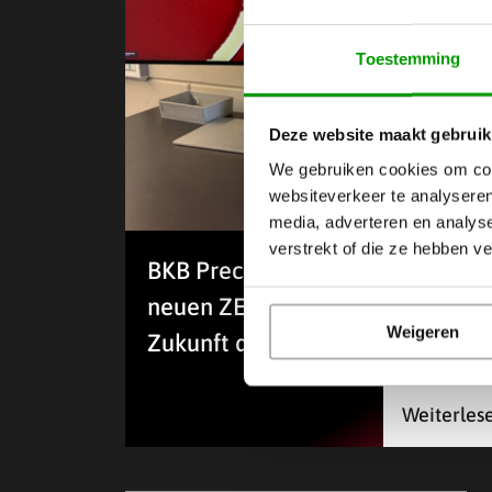
Toestemming
Deze website maakt gebruik
We gebruiken cookies om cont
websiteverkeer te analyseren
media, adverteren en analys
verstrekt of die ze hebben v
BKB Precision investiert mit de
neuen ZEISS Smartzoom 100 in 
Weigeren
Zukunft der Qualität
Weiterles