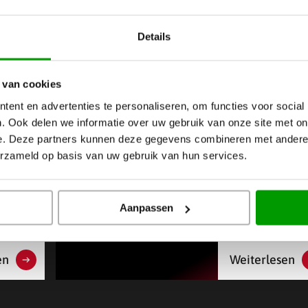
Details
 van cookies
ent en advertenties te personaliseren, om functies voor social
. Ook delen we informatie over uw gebruik van onze site met on
e. Deze partners kunnen deze gegevens combineren met andere i
erzameld op basis van uw gebruik van hun services.
m
Warum sind transparente
die
Prototypen für komplexe
Aanpassen
Kunststoffteile unverzichtbar?
en
Weiterlesen