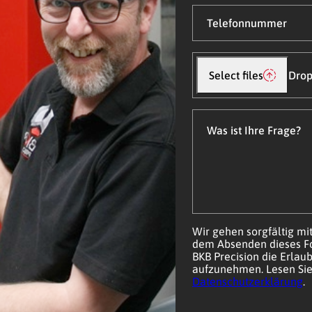
Telefonnummer
Datei(en)
hochladen
Select files
Drop
Was
ist
Ihre
Frage?
Wir gehen sorgfältig mi
dem Absenden dieses Fo
BKB Precision die Erlaub
aufzunehmen. Lesen Sie
Datenschutzerklärung
.