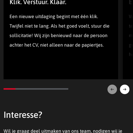
Klik. Verstuur. Klaar.
E
Een nieuwe uitdaging begint met één klik.
W
Twijfel niet te lang. Als het goed voelt, stuur die
te
sollicitatie! Wij zijn benieuwd naar de persoon
m
achter het CV, niet alleen naar de papiertjes.
ge
he
Volgende
Vori
Interesse?
Wil je graag deel uitmaken van ons team, nodigen wij je