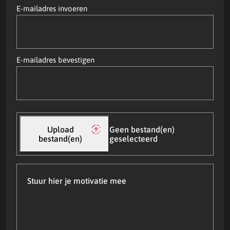
E-
E-mailadres invoeren
mailadres
(Vereist)
E-mailadres bevestigen
Upload
CV
Upload
Geen bestand(en)
en/of
bestand(en)
geselecteerd
motivatie
Stuur
hier
je
motivatie
mee