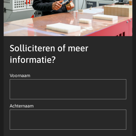
Solliciteren of meer
informatie?
Naam
Voornaam
(Vereist)
Achternaam