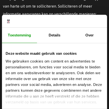
van harte uit om te solliciteren. Solliciteren of meer
informatie aanvragen kan op verschillende manieren:
Bel ons algemene telefoonnummer:
040 267 01 01
Schrijf een bericht per email aan
jobs@bkbprecision.com
Toestemming
Details
Over
Laat een berichtje achter op whatsapp via +31 (0)6 2529
6778
Deze website maakt gebruik van cookies
Solliciteer hieronder door het formulier in te vullen
We gebruiken cookies om content en advertenties te
personaliseren, om functies voor social media te bieden
We kijken uit naar jouw komst!
en om ons websiteverkeer te analyseren. Ook delen we
informatie over uw gebruik van onze site met onze
partners voor social media, adverteren en analyse. Deze
partners kunnen deze gegevens combineren met andere
informatie die u aan ze heeft verstrekt of die ze hebben
verzameld op basis van uw gebruik van hun services.